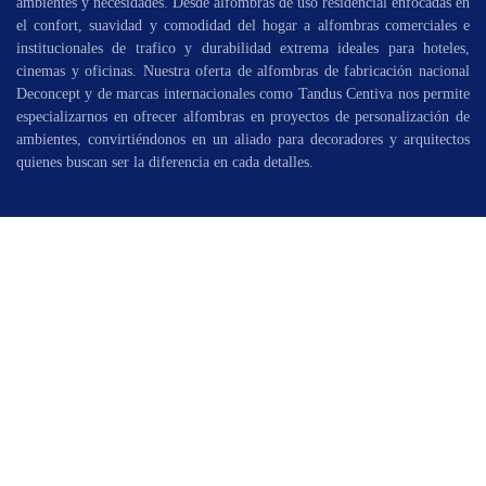
ambientes y necesidades. Desde alfombras de uso residencial enfocadas en
el confort, suavidad y comodidad del hogar a alfombras comerciales e
institucionales de trafico y durabilidad extrema ideales para hoteles,
cinemas y oficinas. Nuestra oferta de alfombras de fabricación nacional
Deconcept y de marcas internacionales como Tandus Centiva nos permite
especializarnos en ofrecer alfombras en proyectos de personalización de
ambientes, convirtiéndonos en un aliado para decoradores y arquitectos
quienes buscan ser la diferencia en cada detalles.