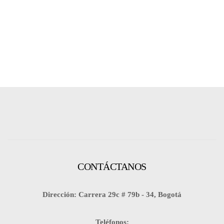
VER
PRODUCTO
VER
PRODUCTO
VER
PRODUCTO
VER
PRODUCTO
CONTÁCTANOS
Dirección: Carrera 29c # 79b - 34, Bogotá
Teléfonos: