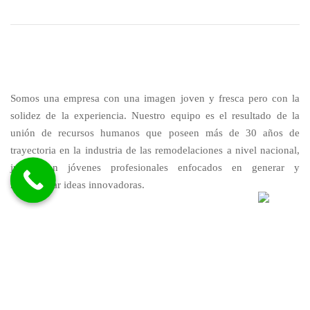
Somos una empresa con una imagen joven y fresca pero con la
solidez de la experiencia. Nuestro equipo es el resultado de la
unión de recursos humanos que poseen más de 30 años de
trayectoria en la industria de las remodelaciones a nivel nacional,
junto con jóvenes profesionales enfocados en generar y
materializar ideas innovadoras.
Nuestra propuesta de valor basada en la calidad de nuestros
productos, el cumplimiento y la responsabilidad, nos ha permitido
generar relaciones de amistad, confianza y credibilidad con
muchos de nuestros clientes. En la actualidad para muchos de
ellos nos transformamos en proveedores y socios estratégicos para
desarrollar y sobresalir en sus proyectos.