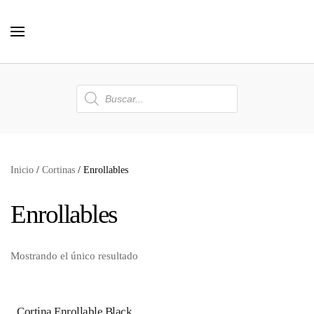
Skip to main content
Búsqueda
de
productos
Inicio
/
Cortinas
/ Enrollables
Enrollables
Mostrando el único resultado
Cortina Enrollable Black