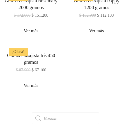
Grama Paisajista Rosemary
Grama Paisajista Poppy
2000 gramos
1200 gramos
$
172.000
$
151.200
$
132.900
$
112.100
Ver más
Ver más
¡Oferta!
Grama Paisajista Iris 450
gramos
$
87.900
$
67.100
Ver más
Búsqueda
de
productos