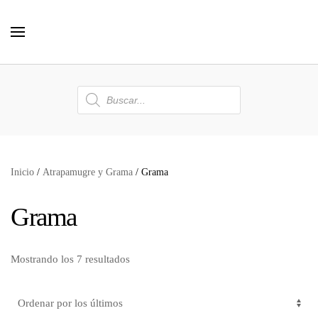
Skip to main content
Búsqueda
de
productos
Inicio
/
Atrapamugre y Grama
/ Grama
Grama
Mostrando los 7 resultados