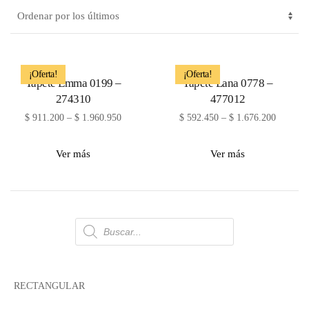
¡Oferta!
¡Oferta!
Tapete Emma 0199 –
Tapete Lana 0778 –
274310
477012
$
911.200
–
$
1.960.950
$
592.450
–
$
1.676.200
Ver más
Ver más
Búsqueda
de
productos
RECTANGULAR