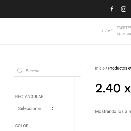
Skip to main content
TAPETE
HOME
DECORA
Búsqueda
Inicio
/ Productos et
de
productos
2.40 
RECTANGULAR
Mostrando los 3 r
COLOR