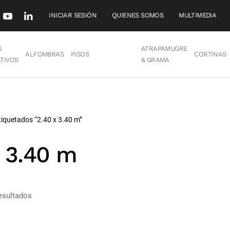
INICIAR SESIÓN
QUIENES SOMOS
MULTIMEDIA
S
ATRAPAMUGRE
ALFOMBRAS
PISOS
CORTINAS
TIVOS
& GRAMA
iquetados “2.40 x 3.40 m”
x 3.40 m
esultados