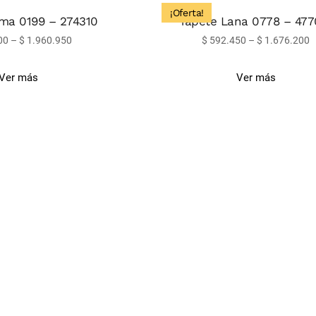
¡Oferta!
ma 0199 – 274310
Tapete Lana 0778 – 477
00
–
$
1.960.950
$
592.450
–
$
1.676.200
Ver más
Ver más