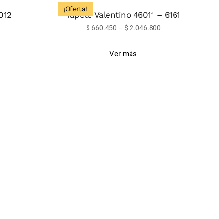
¡Oferta!
012
Tapete Valentino 46011 – 6161
$
660.450
–
$
2.046.800
Ver más