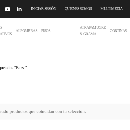
INICIAR SESIÓN
QUIENES SOMOS
MULTIMEDIA
ES
ATRAPAMUGRE
ALFOMBRAS
PISOS
CORTINAS
ATIVOS
& GRAMA
quetados “Bursa”
rado productos que coincidan con tu selección.