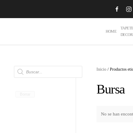
Skip to main content
TAPET
HOME
DECOR
Búsqueda
Inicio
/ Productos eti
de
productos
Bursa
Borrar
No se han encont