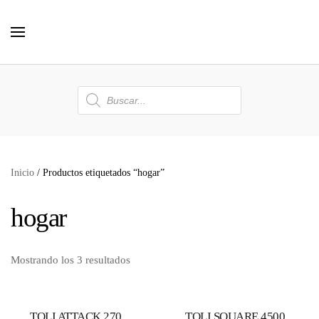
Skip to main content
Búsqueda
de
productos
Inicio
/ Productos etiquetados “hogar”
hogar
Mostrando los 3 resultados
TOLI ATTACK 270
TOLI SQUARE 4500