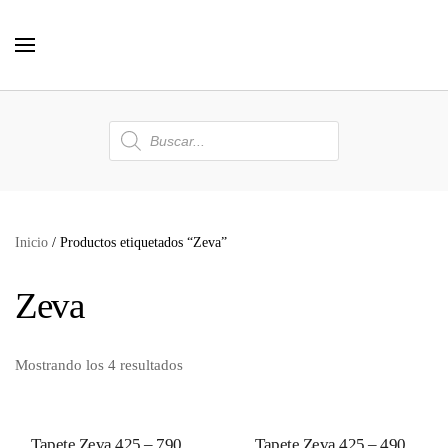
Skip to main content
Búsqueda
de
productos
Inicio
/ Productos etiquetados “Zeva”
Zeva
Mostrando los 4 resultados
Tapete Zeva 425 – 790
Tapete Zeva 425 – 490