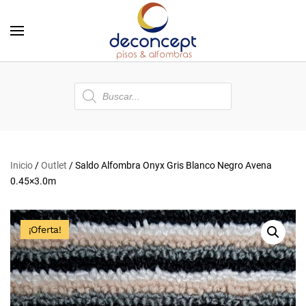
Skip to main content
Búsqueda
de
productos
Inicio
/
Outlet
/ Saldo Alfombra Onyx Gris Blanco Negro Avena
0.45×3.0m
¡Oferta!