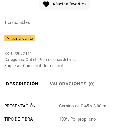
Añadir a favoritos
1 disponibles
Saldo
Añadir al carrito
Alfombra
Onyx
SKU:
22072411
Gris
Categorías:
Outlet
,
Promociones del mes
Etiquetas:
Comercial
,
Residencial
Blanco
Negro
Avena
DESCRIPCIÓN
VALORACIONES (0)
0.45x3.0m
cantidad
PRESENTACIÓN
Camino de 0.45 x 3.00 m
TIPO DE FIBRA
100% Polipropileno