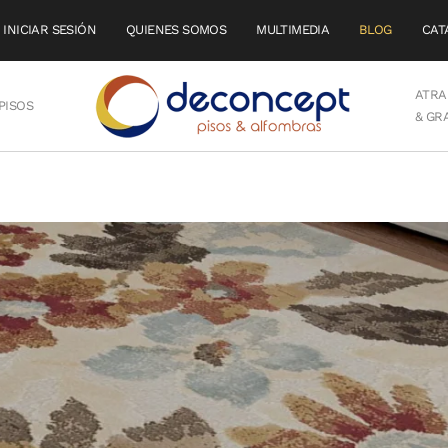
INICIAR SESIÓN
QUIENES SOMOS
MULTIMEDIA
BLOG
CAT
ATRA
PISOS
& GR