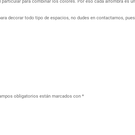
d particular para combinar los colores. Por eso cada alfombra es una
 para decorar todo tipo de espacios, no dudes en contactarnos, pu
 campos obligatorios están marcados con
*