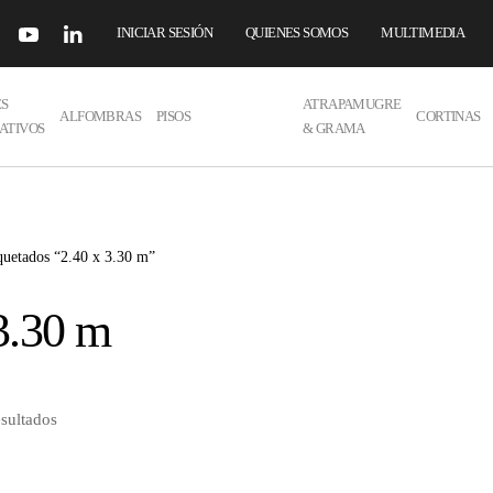
INICIAR SESIÓN
QUIENES SOMOS
MULTIMEDIA
ES
ATRAPAMUGRE
ALFOMBRAS
PISOS
CORTINAS
ATIVOS
& GRAMA
quetados “2.40 x 3.30 m”
3.30 m
esultados