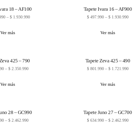
Ivara 18 – AF100
Tapete Ivara 16 – AF900
990
–
$
1.930.990
$
497.990
–
$
1.930.990
Ver más
Ver más
 Zeva 425 – 790
Tapete Zeva 425 – 490
90
–
$
2.350.990
$
801.990
–
$
1.721.990
Ver más
Ver más
Juno 28 – GC990
Tapete Juno 27 – GC700
90
–
$
2.462.990
$
634.990
–
$
2.462.990