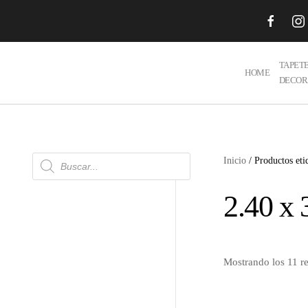
Skip to main content
TAPET
HOME
DECOR
Búsqueda
Inicio
/ Productos eti
de
productos
2.40 x 
Mostrando los 11 r