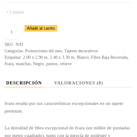
Limpiar
Tapete
Añadir al carrito
Ivara
18
SKU:
N/D
-
Categorías:
Promociones del mes
,
Tapetes decorativos
Etiquetas:
2.00 x 2.90 m
,
2.40 x 3.30 m
,
Blanco
,
Fibra Baja Recortada
,
AF100
Ivara
,
manchas
,
Negro
,
puntos
,
relieve
cantidad
DESCRIPCIÓN
VALORACIONES (0)
Ivara resalta por sus características excepcionales en un tapete
premium.
La densidad de fibra excepcional de Ivara (un millón de puntadas
por metro cuadrado), junto con la mezcla de poliéster y