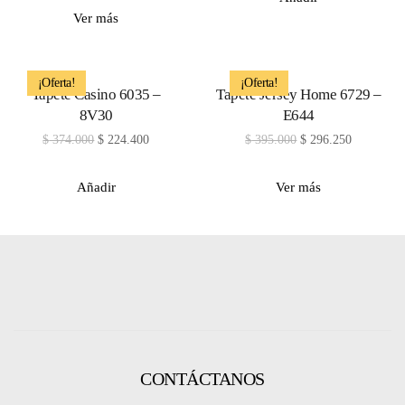
Ver más
¡Oferta!
¡Oferta!
Tapete Casino 6035 –
Tapete Jersey Home 6729 –
8V30
E644
$
374.000
$
224.400
$
395.000
$
296.250
Añadir
Ver más
CONTÁCTANOS