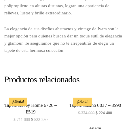
polipropileno en alturas distintas, logran una apariencia de
relieves, lustre y brillo extraordinario.
La elegancia de sus diseños abstractos y vintage de Ivara son la
mejor opción para quienes buscan dar un toque sutil de elegancia
y glamour. Te aseguramos que no te arrepentirás de elegir un
tapete de esta hermosa colección.
Productos relacionados
¡Oferta!
¡Oferta!
Tapete Jersey Home 6726 –
Tapete Casino 6037 – 8S90
E519
$
374.000
$
224.400
$
711.000
$
533.250
Añadir