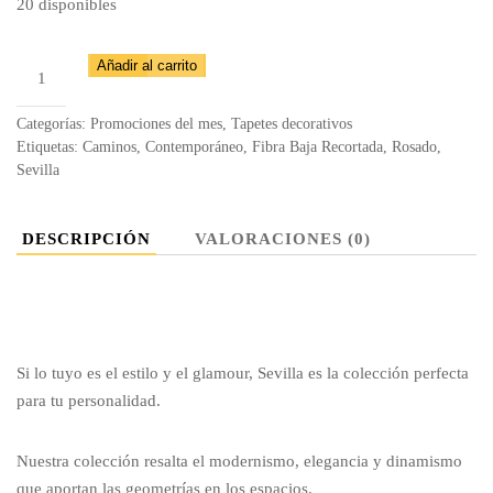
20 disponibles
Camino
Añadir al carrito
Sevilla
6467
Categorías:
Promociones del mes
,
Tapetes decorativos
-
Etiquetas:
Caminos
,
Contemporáneo
,
Fibra Baja Recortada
,
Rosado
,
Sevilla
S412
cantidad
DESCRIPCIÓN
VALORACIONES (0)
Si lo tuyo es el estilo y el glamour, Sevilla es la colección perfecta
para tu personalidad.
Nuestra colección resalta el modernismo, elegancia y dinamismo
que aportan las geometrías en los espacios.