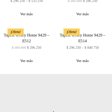
$
296.250
–
$
533.250
$
395.000
$
296.250
Ver más
Ver más
¡Oferta!
¡Oferta!
Tapete Jersey Home 9429 –
Tapete Jersey Home 9429 –
E512
E514
$
395.000
$
296.250
$
296.250
–
$
840.750
Ver más
Ver más