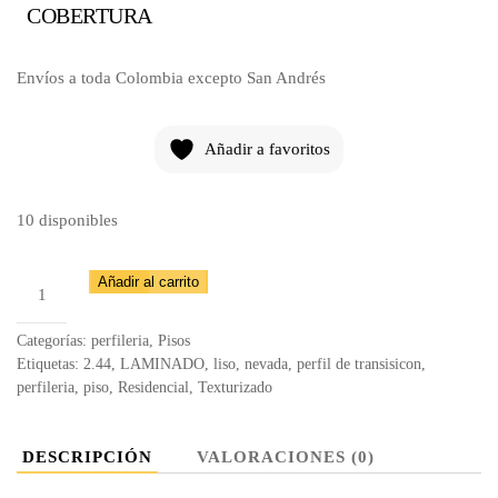
COBERTURA
Envíos a toda Colombia excepto San Andrés
Añadir a favoritos
10 disponibles
Perfil
Añadir al carrito
R
8323-
Categorías:
perfileria
,
Pisos
5
Etiquetas:
2.44
,
LAMINADO
,
liso
,
nevada
,
perfil de transisicon
,
perfileria
,
piso
,
Residencial
,
Texturizado
Roble
Europeo
cantidad
DESCRIPCIÓN
VALORACIONES (0)