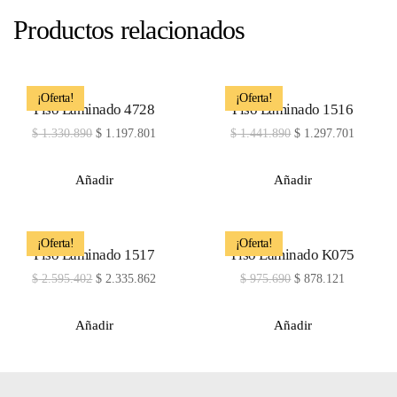
Productos relacionados
¡Oferta!
¡Oferta!
Piso Laminado 4728
Piso Laminado 1516
$
1.330.890
$
1.197.801
$
1.441.890
$
1.297.701
Añadir
Añadir
¡Oferta!
¡Oferta!
Piso Laminado 1517
Piso Laminado K075
$
2.595.402
$
2.335.862
$
975.690
$
878.121
Añadir
Añadir