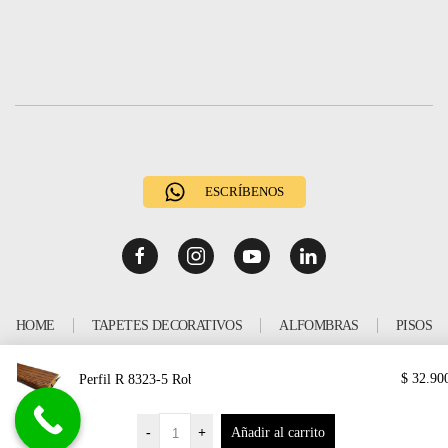
ESCRÍBENOS
HOME
TAPETES DECORATIVOS
ALFOMBRAS
PISOS
ATRAPAMUGRE & GRAMA
CORTINAS
KRONOWALL 3D
$
32.90
Perfil R 8323-5 Roble Europeo
OUTLET
POLÍTICAS Y MANUALES
-
+
Añadir al carrito