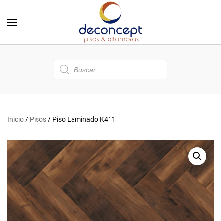
Skip to main content
Búsqueda
de
productos
Inicio
/
Pisos
/ Piso Laminado K411