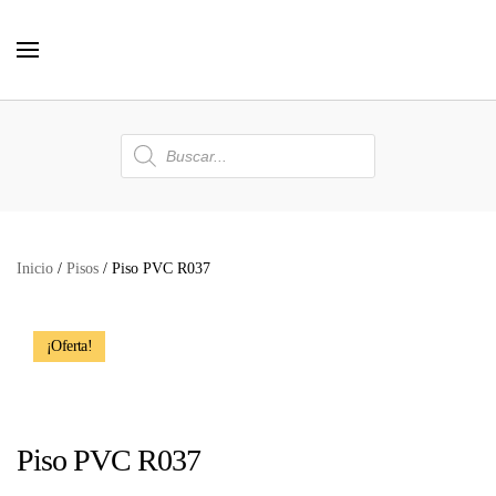
Skip to main content
Búsqueda
de
productos
Inicio
/
Pisos
/ Piso PVC R037
¡Oferta!
Añadir a favoritos
Piso PVC R037