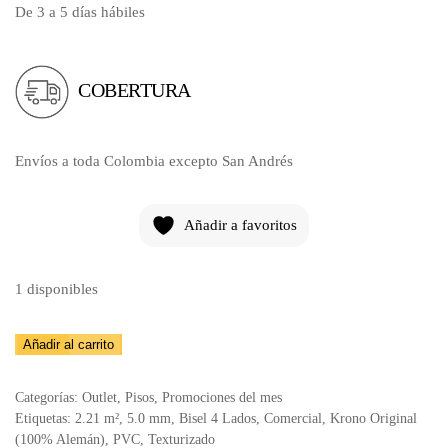
De 3 a 5 días hábiles
COBERTURA
Envíos a toda Colombia excepto San Andrés
Añadir a favoritos
1 disponibles
Piso
Añadir al carrito
PVC
R037
Categorías:
Outlet
,
Pisos
,
Promociones del mes
cantidad
Etiquetas:
2.21 m²
,
5.0 mm
,
Bisel 4 Lados
,
Comercial
,
Krono Original
(100% Alemán)
,
PVC
,
Texturizado