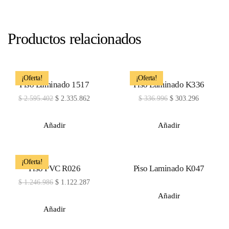
Productos relacionados
¡Oferta!
¡Oferta!
Piso Laminado 1517
Piso Laminado K336
$
2.595.402
$
2.335.862
$
336.996
$
303.296
Añadir
Añadir
¡Oferta!
Piso PVC R026
Piso Laminado K047
$
1.246.986
$
1.122.287
Añadir
Añadir