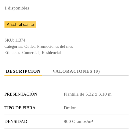
1 disponibles
Saldo
Añadir al carrito
Alfombra
Colonial
SKU:
11374
Beige
Categorías:
Outlet
,
Promociones del mes
Etiquetas:
Comercial
,
Residencial
5.32x3.10m
cantidad
DESCRIPCIÓN
VALORACIONES (0)
PRESENTACIÓN
Plantilla de 5.32 x 3.10 m
TIPO DE FIBRA
Dralon
DENSIDAD
900 Gramos/m²