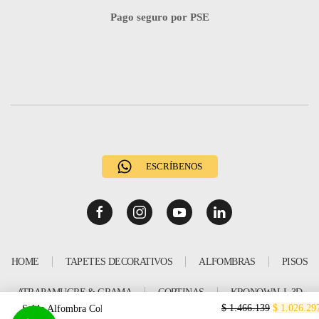
Pago seguro por PSE
ESCRÍBENOS
HOME
TAPETES DECORATIVOS
ALFOMBRAS
PISOS
ATRAPAMUGRE & GRAMA
CORTINAS
KRONOWALL 3D
$
1.466.139
$
1.026.29
Saldo Alfombra Colonial Beige 5.32x3.10m