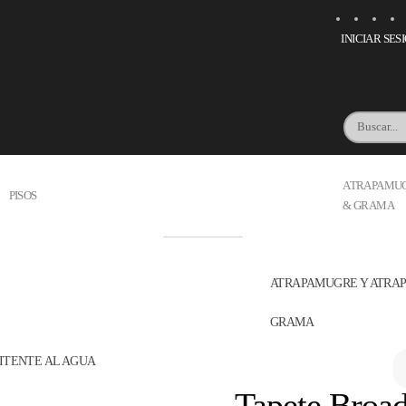
INICIAR SES
ATRAPAMU
PISOS
& GRAMA
ATRAPAMUGRE Y ATR
GRAMA
ITENTE AL AGUA
Tapete Broa