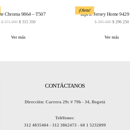
¡Oferta!
te Chroma 9864 – T507
Tapete Jersey Home 9429
$
371.000
$
315.350
$
395.000
$
296.250
Ver más
Ver más
CONTÁCTANOS
Dirección: Carrera 29c # 79b - 34, Bogotá
Teléfonos:
312 4835404 -
312 3862473 -
60 1 5232099