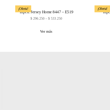
¡Oferta!
¡Oferta!
Tapete Jersey Home 8447 – E519
Tape
$
296.250
–
$
533.250
Ver más