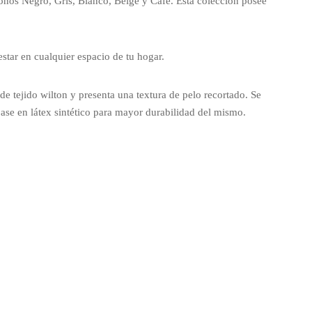
onos Negro, Gris, Blanco, Beige y Café. Esta colección posee
star en cualquier espacio de tu hogar.
e tejido wilton y presenta una textura de pelo recortado. Se
ase en látex sintético para mayor durabilidad del mismo.