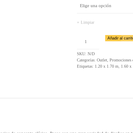
Limpiar
Tapete
Añadir al carrit
Broadway
4963
SKU:
N/D
–
Categorías:
Outlet
,
Promociones 
Etiquetas:
1.20 x 1.70 m
,
1.60 x
6R84
cantidad