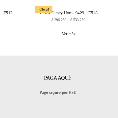
¡Oferta!
 – E512
Tapete Jersey Home 9429 – E518
$
296.250
–
$
533.250
Ver más
PAGA AQUÍ:
Pago seguro por PSE