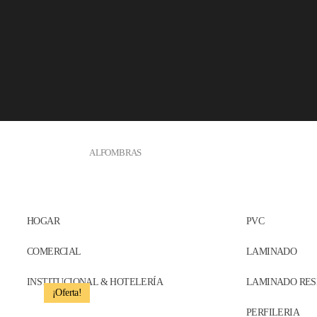
Skip to main content
ALFOMBRAS
HOGAR
PVC
Inicio
/
Tapetes decorativos
/ Tapete Broadway 4963 – 6R84
COMERCIAL
LAMINADO
INSTITUCIONAL & HOTELERÍA
LAMINADO RES
¡Oferta!
PERFILERIA