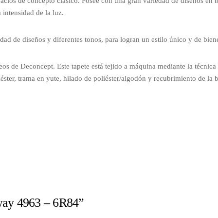
cios de concepto clásico. Posee con una gran variedad de diseños en t
intensidad de la luz.
ad de diseños y diferentes tonos, para logran un estilo único y de biene
os de Deconcept. Este tapete está tejido a máquina mediante la técnica d
ter, trama en yute, hilado de poliéster/algodón y recubrimiento de la b
dway 4963 – 6R84”