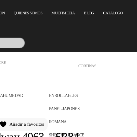
IÓN
QUIENES SOMOS
MULTIMEDIA
BLOG
CATÁLOGO
GRE
CORTINAS
APAHUMEDAD
ENROLLABLES
PANEL JAPONES
ROMANA
Añadir a favoritos
dway 4963 – 6R84
SHEER ELEGANCE