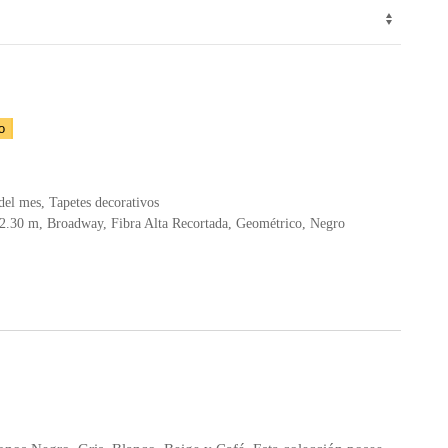
o
del mes
,
Tapetes decorativos
 2.30 m
,
Broadway
,
Fibra Alta Recortada
,
Geométrico
,
Negro