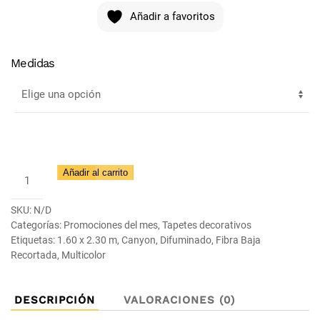
Añadir a favoritos
Medidas
Tapete
Añadir al carrito
Canyon
52023-
SKU:
N/D
6464
Categorías:
Promociones del mes
,
Tapetes decorativos
Etiquetas:
1.60 x 2.30 m
,
Canyon
,
Difuminado
,
Fibra Baja
cantidad
Recortada
,
Multicolor
DESCRIPCIÓN
VALORACIONES (0)