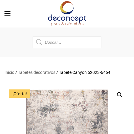
Skip to main content
Búsqueda
de
productos
Inicio
/
Tapetes decorativos
/ Tapete Canyon 52023-6464
¡Oferta!