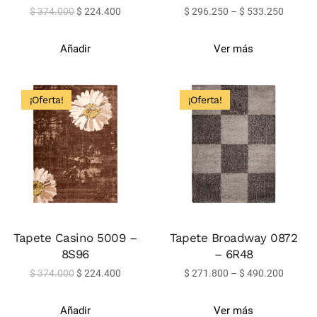
$
374.000
$
224.400
$
296.250
–
$
533.250
Añadir
Ver más
¡Oferta!
¡Oferta!
Tapete Casino 5009 –
Tapete Broadway 0872
8S96
– 6R48
$
374.000
$
224.400
$
271.800
–
$
490.200
Añadir
Ver más