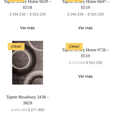
Tapete Jersey Home 9429 –
Tapete Jersey Home 8447 –
E518
E519
$
296.250
–
$
533.250
$
296.250
–
$
533.250
Ver más
Ver más
¡Oferta!
¡Oferta!
Tapete Jersey Home 6726 –
E519
$
711.000
$
533.250
Ver más
Tapete Broadway 2438 –
3R28
$
453.000
$
271.800