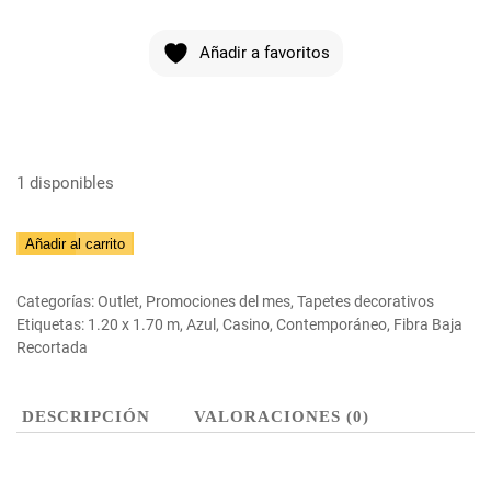
Añadir a favoritos
1 disponibles
Tapete
Añadir al carrito
Casino
6035
Categorías:
Outlet
,
Promociones del mes
,
Tapetes decorativos
–
Etiquetas:
1.20 x 1.70 m
,
Azul
,
Casino
,
Contemporáneo
,
Fibra Baja
Recortada
8V30
cantidad
DESCRIPCIÓN
VALORACIONES (0)