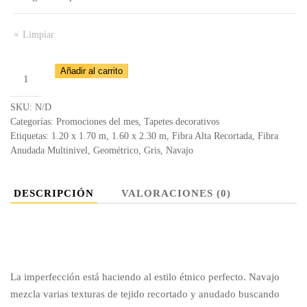
Limpiar
Tapete
Añadir al carrito
Navajo
9270
SKU:
N/D
–
Categorías:
Promociones del mes
,
Tapetes decorativos
Etiquetas:
1.20 x 1.70 m
,
1.60 x 2.30 m
,
Fibra Alta Recortada
,
Fibra
T518
Anudada Multinivel
,
Geométrico
,
Gris
,
Navajo
cantidad
DESCRIPCIÓN
VALORACIONES (0)
La imperfección está haciendo al estilo étnico perfecto. Navajo
mezcla varias texturas de tejido recortado y anudado buscando