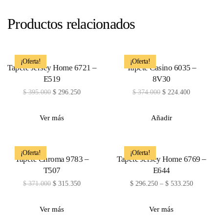
Productos relacionados
¡Oferta!
¡Oferta!
Tapete Jersey Home 6721 –
Tapete Casino 6035 –
E519
8V30
$
395.000
$
296.250
$
374.000
$
224.400
Ver más
Añadir
¡Oferta!
¡Oferta!
Tapete Chroma 9783 –
Tapete Jersey Home 6769 –
T507
E644
$
371.000
$
315.350
$
296.250
–
$
533.250
Ver más
Ver más