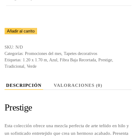
Tapete
Añadir al carrito
Prestige
8043
SKU:
N/D
–
Categorías:
Promociones del mes
,
Tapetes decorativos
Etiquetas:
1.20 x 1.70 m
,
Azul
,
Fibra Baja Recortada
,
Prestige
,
M606
Tradicional
,
Verde
cantidad
DESCRIPCIÓN
VALORACIONES (0)
Prestige
Esta colección ofrece una mezcla perfecta de arte teñido en hilo y
un sofisticado entretejido que crea un hermoso acabado. Presenta