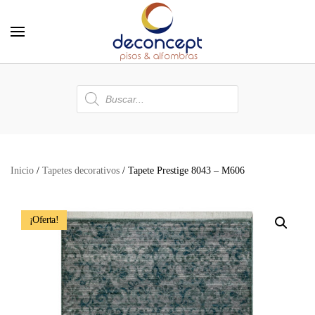
Skip to main content
Búsqueda
de
productos
Inicio
/
Tapetes decorativos
/ Tapete Prestige 8043 – M606
¡Oferta!