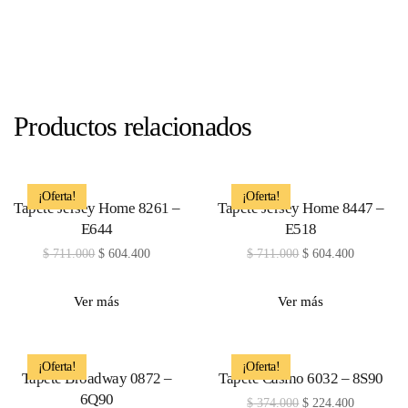
Productos relacionados
¡Oferta!
¡Oferta!
Tapete Jersey Home 8261 –
Tapete Jersey Home 8447 –
E644
E518
$
711.000
$
604.400
$
711.000
$
604.400
Ver más
Ver más
¡Oferta!
¡Oferta!
Tapete Broadway 0872 –
Tapete Casino 6032 – 8S90
6Q90
$
374.000
$
224.400