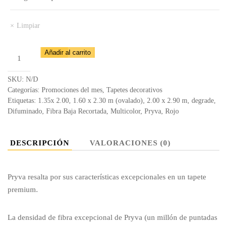
Limpiar
Tapete
Añadir al carrito
Pryva
205
SKU:
N/D
-
Categorías:
Promociones del mes
,
Tapetes decorativos
Etiquetas:
1.35x 2.00
,
1.60 x 2.30 m (ovalado)
,
2.00 x 2.90 m
,
degrade
,
AK501
Difuminado
,
Fibra Baja Recortada
,
Multicolor
,
Pryva
,
Rojo
cantidad
DESCRIPCIÓN
VALORACIONES (0)
Pryva resalta por sus características excepcionales en un tapete
premium.
La densidad de fibra excepcional de Pryva (un millón de puntadas