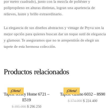
por metro cuadrado), junto con la mezcla de poliéster y
polipropileno en alturas distintas, logran una apariencia de
relieves, lustre y brillo extraordinario.
La elegancia de sus diseños abstractos y vintage de Pryva son la
mejor opción para quienes buscan dar un toque sutil de elegancia
y glamour. Te aseguramos que no te arrepentirás de elegir un
tapete de esta hermosa colección.
Productos relacionados
¡Oferta!
¡Oferta!
Tapete Jersey Home 6721 –
Tapete Casino 6032 – 8S90
E519
$
374.000
$
224.400
$
395.000
$
296.250