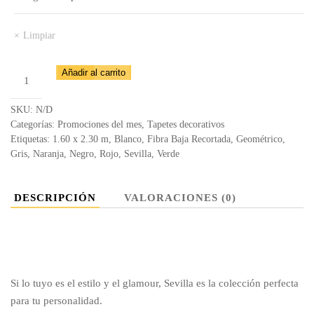
Limpiar
Tapete
Añadir al carrito
Sevilla
5122
SKU:
N/D
–
Categorías:
Promociones del mes
,
Tapetes decorativos
Etiquetas:
1.60 x 2.30 m
,
Blanco
,
Fibra Baja Recortada
,
Geométrico
,
6S06
Gris
,
Naranja
,
Negro
,
Rojo
,
Sevilla
,
Verde
cantidad
DESCRIPCIÓN
VALORACIONES (0)
Si lo tuyo es el estilo y el glamour, Sevilla es la colección perfecta
para tu personalidad.