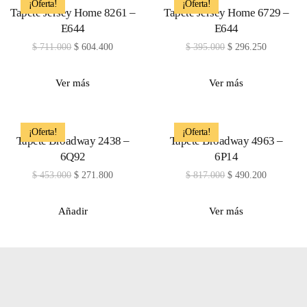
¡Oferta!
¡Oferta!
Tapete Jersey Home 8261 –
Tapete Jersey Home 6729 –
E644
E644
$
711.000
$
604.400
$
395.000
$
296.250
Ver más
Ver más
¡Oferta!
¡Oferta!
Tapete Broadway 2438 –
Tapete Broadway 4963 –
6Q92
6P14
$
453.000
$
271.800
$
817.000
$
490.200
Añadir
Ver más