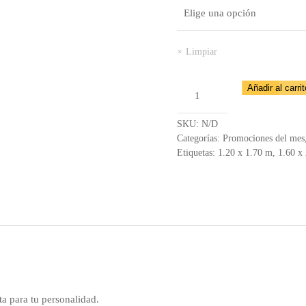
Limpiar
Tapete
Añadir al carrit
Sevilla
6467
SKU:
N/D
–
Categorías:
Promociones del mes
Etiquetas:
1.20 x 1.70 m
,
1.60 x
S412
cantidad
cta para tu personalidad.