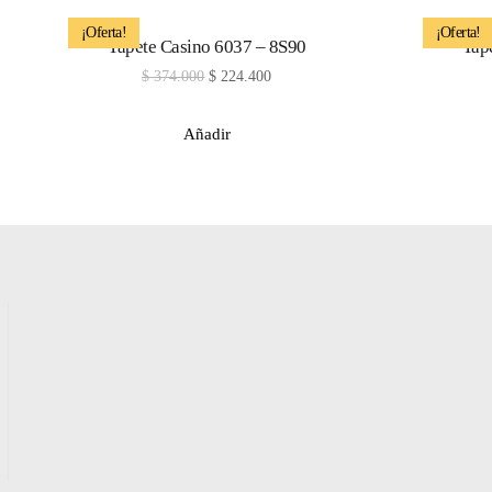
¡Oferta!
¡Oferta!
Tapete Casino 6037 – 8S90
Tap
$
374.000
$
224.400
Añadir