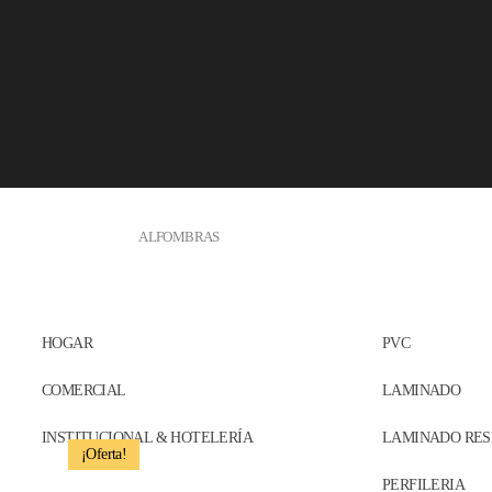
Skip to main content
ALFOMBRAS
HOGAR
PVC
Inicio
/
Tapetes decorativos
/ Tapete Sevilla 6467 – S412
COMERCIAL
LAMINADO
INSTITUCIONAL & HOTELERÍA
LAMINADO RES
¡Oferta!
PERFILERIA