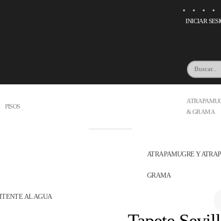
INICIAR SES
ATRAPAMU
PISOS
& GRAMA
ATRAPAMUGRE Y ATR
GRAMA
ITENTE AL AGUA
Tapete Sevil