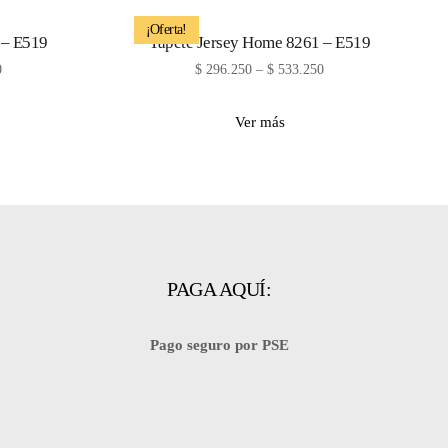
¡Oferta!
 – E519
Tapete Jersey Home 8261 – E519
0
$
296.250
–
$
533.250
Ver más
PAGA AQUÍ:
Pago seguro por PSE