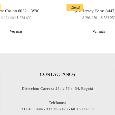
¡Oferta!
ete Casino 6032 – 8S90
Tapete Jersey Home 8447
$
374.000
$
224.400
$
296.250
–
$
533.25
Ver más
Ver más
CONTÁCTANOS
Dirección: Carrera 29c # 79b - 34, Bogotá
Teléfonos:
312 4835404 -
312 3862473 -
60 1 5232099