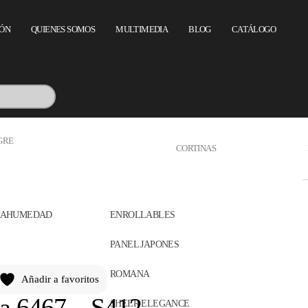
IÓN
QUIENES SOMOS
MULTIMEDIA
BLOG
CATÁLOGO
GRE
CORTINAS
APAHUMEDAD
ENROLLABLES
PANEL JAPONES
ROMANA
Añadir a favoritos
la 6467 – S412
SHEER ELEGANCE